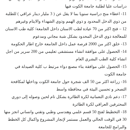
دراسات عليا لطلبة جامعة الكوت فيها
11- اعطاء منح دراسية سنويا بما لا يقل عن ( 3 مليار دينار عراقي ) للطلبة
من ذوي الدخل المحدود و ذوي الهمم وذوي الشهداء والايتام وغيرهم
12 – فتح اكثر من 70 عيادة لطب الاسنان داخل الجامعة/ كلية طب الاسنان
للمعالجة ذوي الدخل المحدود بشكل شبة مجاني ومدعوم
13- خلق اكثر من 2000 فرصة عمل داخل الجامعة خارج اطار الحكومة
14- الحصول على موافقة انشاء مستشفى تعليمي من 200 سرير من اجل
انشاء كلية الطب البشري العام
15- الحصول على موافقة بناء مصنع دواء مرتبط ب كلية الصيدلة في
جامعة الكوت
16- زراعة اكثر من 50 الف شجرة حول جامعة الكوت وداخلها لمكافحة
التصحر و تحسين البيئة في محافظة واسط
17- دعم نادي النعمانية لكرة الطائرة بشكل تام لحين وصوله إلى دوري
المحترفين العراقي لكرة الطائرة
18- التخطيط لفتح 50 قسم علمي وهندسي وطبي وتقني وانساني انجز منها
30 في الوقت الحالي والعمل مستمر لإنجاز المشروع واكمال كل الخطط
والبرامج للجامعة