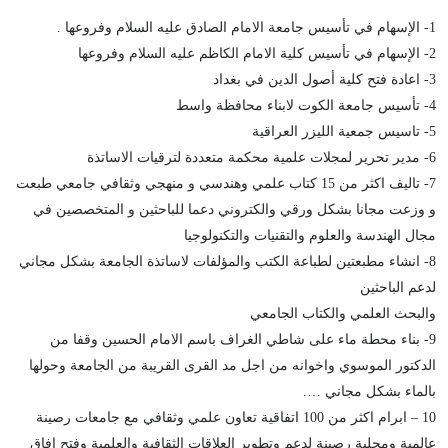
1- الإسهام في تأسيس جامعة الامام الصادق عليه السلام وفروعها .
2- الإسهام في تأسيس كلية الامام الكاظم عليه السلام وفروعها
3- اعادة فتح كلية أصول الدين في بغداد
4- تأسيس جامعة الكوت لابناء محافظة واسط
5- تاسيس جمعية الليزر العراقية
6- مدير تحرير لمجلات علمية محكمة متعددة لترقيات الاساتذة
7- تاليف اكثر من 15 كتاب علمي وهندسي و منهجي وثقافي جامعي طبعت
و وزعت مجانا بشكل ورقي والكتروني دعما للباحثين و المتخصصين في
مجال الهندسة والعلوم والتقنيات والتكنولوجيا
8- انشاء مطبعتين لطباعة الكتب والمؤلفات لاساتذة الجامعة بشكل مجاني
لدعم الباحثين
والبحث العلمي والكتاب الجامعي
9- بناء محطة ماء على شاطي الغراف باسم الامام الحسين وقفا من
الدكتور الموسوي واخوانه من اجل مد القرى القريبة من الجامعة وحولها
بالماء بشكل مجاني ….
10 – ابرام اكثر من 100 اتفاقية تعاون علمي وثقافي مع جامعات رصينة
عالمية ومحلية رصينة لدعم وتطوير العلاقات الثقافية والعلمية وفتح افاق