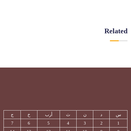
Related
س
د
ن
ث
أرب
خ
ج
7
6
5
4
3
2
1