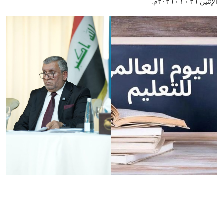
الإثنين ٢٦ / ١ / ٢٠٢٦م.