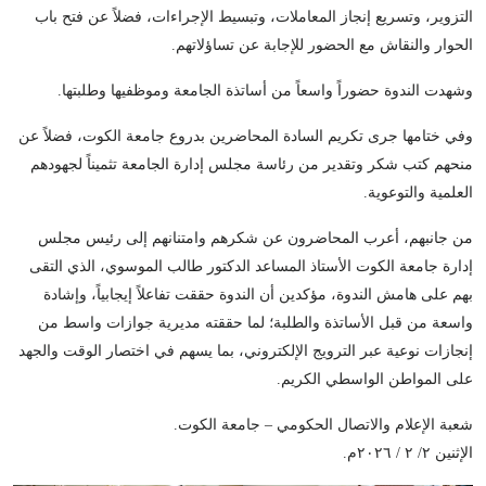
التزوير، وتسريع إنجاز المعاملات، وتبسيط الإجراءات، فضلاً عن فتح باب
الحوار والنقاش مع الحضور للإجابة عن تساؤلاتهم.
وشهدت الندوة حضوراً واسعاً من أساتذة الجامعة وموظفيها وطلبتها.
وفي ختامها جرى تكريم السادة المحاضرين بدروع جامعة الكوت، فضلاً عن
منحهم كتب شكر وتقدير من رئاسة مجلس إدارة الجامعة تثميناً لجهودهم
العلمية والتوعوية.
من جانبهم، أعرب المحاضرون عن شكرهم وامتنانهم إلى رئيس مجلس
إدارة جامعة الكوت الأستاذ المساعد الدكتور طالب الموسوي، الذي التقى
بهم على هامش الندوة، مؤكدين أن الندوة حققت تفاعلاً إيجابياً، وإشادة
واسعة من قبل الأساتذة والطلبة؛ لما حققته مديرية جوازات واسط من
إنجازات نوعية عبر الترويج الإلكتروني، بما يسهم في اختصار الوقت والجهد
على المواطن الواسطي الكريم.
شعبة الإعلام والاتصال الحكومي – جامعة الكوت.
الإثنين ٢/ ٢ / ٢٠٢٦م.