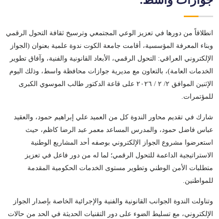
جوازات واسط.
انطلاقاً من دورها في تعزيز الوعي المجتمعي وترسيخ ثقافة التحول الرقمي
وبناء المعرفة المؤسسية، أقامت جامعة الكوت ندوة علمية بعنوان (الجواز
الإلكتروني العراقي: التحول الرقمي، الأبعاد القانونية والفنية، وآفاق تطوير
الخدمات العامة)، بالتعاون مع مديرية جوازات محافظة واسط، وذلك اليوم
الإثنين الموافق ٢/ ٢ / ٢٠٢٦ على قاعة الدكتور طالب الموسوي الكبرى
للمؤتمرات.
شارك في تقديم محاور الندوة كل من العميد علي إبراهيم حمود، والعقيد
عباس فاضل حمود، والمدرس المساعد معمر عبد الرضا كاظم، حيث
استعرضوا مشروع الجواز الإلكتروني بوصفه أحد المشاريع الوطنية
الاستراتيجية الداعمة للتحول الرقمي؛ لما له من دور فاعل في تعزيز
متطلبات الأمن الوطني وتطوير مستوى الخدمات الحكومية المقدمة
للمواطنين.
وتناولت الندوة الجوانب القانونية والفنية والإجرائية الخاصة بإصدار الجواز
الإلكتروني، مع تسليط الضوء على دور التقنيات الحديثة في الحد من حالات