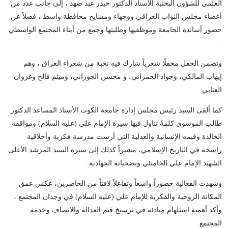
العلمي للشؤون البحثية الأستاذ الدكتور حيدر عبد ضهد ، إلى جانب عدد من
أعضاء مجلس النواب العراقي ووجهاء ومشايخ محافظة واسط ، فضلاً عن
حضور أساتذة الجامعة وموظفيها وطلبتها وجمع من أبناء المجتمع الواسطي
.
وتضمن الحفل محفلًا شعرياً شارك فيه نخبة من شعراء العراق ، وهم
إيهاب المالكي، وجواد الحمراني، و محسن الجوراني، وميثم فالح وغزوان
العتابي.
كما ألقى السيد رئيس مجلس إدارة جامعة الكوت الأستاذ المساعد الدكتور
طالب الموسوي كلمةً تناول فيها سيرة الإمام علي (عليه السلام) ومواقفه
الخالدة وقيمه الإنسانية والعدلية التي أرست مدرسة فكرية وأخلاقية
راسخة في التاريخ الإسلامي، مشيراً كذلك إلى سيرة السيد المرشد الأعلى
الشهيد الإمام علي الخامنئي وتضحياته الجهادية.
وشهدت الفعالية حضوراً واسعاً وتفاعلاً لافتاً من الحاضرين، عكس عمق
المكانة الروحية والفكرية للإمام علي (عليه السلام) في وجدان المجتمع ،
وأكد أهمية استلهام مبادئه في ترسيخ قيم العدالة والإنصاف وخدمة
المجتمع.