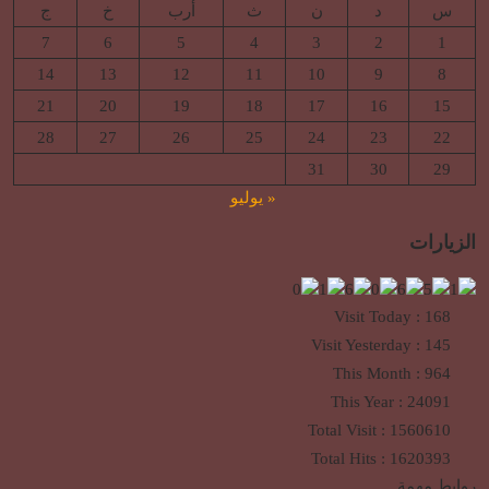
س
د
ن
ث
أرب
خ
ج
7
6
5
4
3
2
1
14
13
12
11
10
9
8
21
20
19
18
17
16
15
28
27
26
25
24
23
22
31
30
29
« يوليو
الزيارات
Visit Today : 168
Visit Yesterday : 145
This Month : 964
This Year : 24091
Total Visit : 1560610
Total Hits : 1620393
روابط مهمة