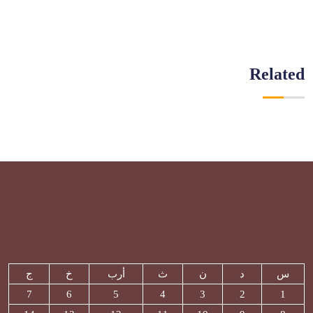
Related
س
د
ن
ث
أرب
خ
ج
7
6
5
4
3
2
1