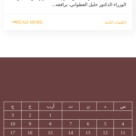
الوزراء الدكتور خليل العطواني، يرافقه...
READ MORE
الكلمات الثابتة
س
د
ن
ث
أرب
خ
ج
3
2
1
10
9
8
7
6
5
4
17
16
15
14
13
12
11