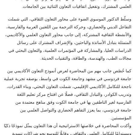
العلمي المشترك، وتفعيل اتفاقيات التعاون الثنائية بين الجامعات.
وسلّط الدكتور الموسوي الضوء على محاور التعاون الثقافي، التي شملت
التفاعل الديني والحضاري، وحركة الترجمة بين اللغتين العربية والفارسية،
والأنشطة الثقافية المشتركة، إلى جانب محاور التعاون العلمي والأكاديمي،
المتمثلة بتبادل الأساتذة والباحثين، والإشراف المشترك على رسائل
الدراسات العليا، والمشاركة في المؤتمرات العلمية، والتعاون البحثي في
مجالات الطب، والهندسة، والطاقة، والتقنيات الحديثة.
كما خُصّص جانب مهم من المحاضرة لعرض أنموذج التعاون الأكاديمي بين
جامعة فردوسي في مشهد وجامعة الكوت في واسط، بوصفه تجربة عملية
ناجحة للتكامل الأكاديمي الإقليمي، شملت التعاون البحثي، وبناء القدرات،
وتدريب الكوادر، والتبادل الثقافي، فضلًا عن افتتاح مركز تعليم اللغة
الفارسية لغير الناطقين بها في جامعة الكوت وفق مناهج معتمدة من
جامعة فردوسي، بما يعزز التفاهم الحضاري والتواصل العلمي بين
المؤسستين.
وأكدت المحاضرة في خلاصتها الاستراتيجية أن هذا التعاون يمثّل نموذجًا ذكيًا
ومستدامًا للتكامل العلمي والثقافي، وقابلًا للتوسع نحو شراكات تنموية